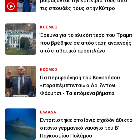
μοιράζονται την εμπειρία τους από
τις σπουδές τους στην Κύπρο
ΚΟΣΜΟΣ
Έρευνα για το ελικόπτερο του Τραμπ
που βρέθηκε σε απόσταση αναπνοής
από επιβατικό αεροπλάνο
ΚΟΣΜΟΣ
Για περιφρόνηση του Κογκρέσου
«παραπέμπτεται» ο Δρ. Άντονι
Φάουτσι - Τα επόμενα βήματα
ΕΛΛΑΔΑ
Εντοπίστηκε στο Ιόνιο σχεδόν άθικτο
σπάνιο γερμανικό ναυάγιο του Β’
Παγκοσμίου Πολέμου