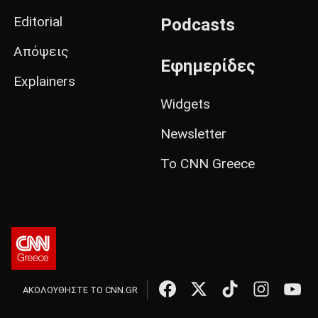
Editorial
Podcasts
Απόψεις
Εφημερίδες
Explainers
Widgets
Newsletter
Το CNN Greece
ΑΚΟΛΟΥΘΗΣΤΕ ΤΟ CNN.GR