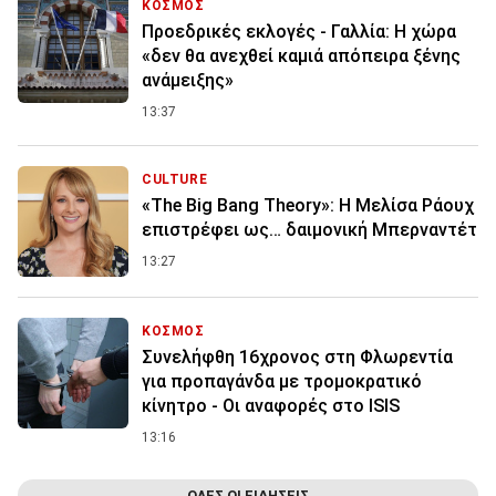
ΚΟΣΜΟΣ
Προεδρικές εκλογές - Γαλλία: Η χώρα
«δεν θα ανεχθεί καμιά απόπειρα ξένης
ανάμειξης»
13:37
CULTURE
«The Big Bang Theory»: Η Μελίσα Ράουχ
επιστρέφει ως… δαιμονική Μπερναντέτ
13:27
ΚΟΣΜΟΣ
Συνελήφθη 16χρονος στη Φλωρεντία
για προπαγάνδα με τρομοκρατικό
κίνητρο - Οι αναφορές στο ISIS
13:16
ΟΛΕΣ ΟΙ ΕΙΔΗΣΕΙΣ