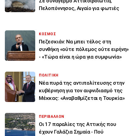
Σε συναγερμό Αττικοιβοιωτία,
Πελοπόννησος, Αιγαίο για φωτιές
ΚΟΣΜΟΣ
Πεζεσκιάν: Να μπει τέλος στη
συνθήκη «ούτε πόλεμος ούτε ειρήνη»
- «Τώρα είναι η ώρα για συμφωνία»
ΠΟΛΙΤΙΚΗ
Νέα πυρά της αντιπολίτευσης στην
κυβέρνηση για τον αιφνιδιασμό της
Μέκκας: «Αναβαθμίζεται η Τουρκία»
ΠΕΡΙΒΑΛΛΟΝ
Οι 17 παραλίες της Αττικής που
έχουν Γαλάζια Σημαία - Πού