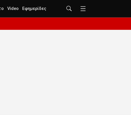
το
Video
Εφημερίδες