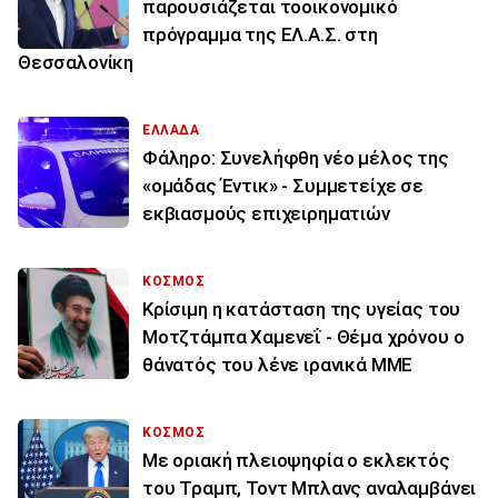
παρουσιάζεται τοοικονομικό
πρόγραμμα της ΕΛ.Α.Σ. στη
Θεσσαλονίκη
ΕΛΛΑΔΑ
Φάληρο: Συνελήφθη νέο μέλος της
«ομάδας Έντικ» - Συμμετείχε σε
εκβιασμούς επιχειρηματιών
ΚΟΣΜΟΣ
Κρίσιμη η κατάσταση της υγείας του
Μοτζτάμπα Χαμενεΐ - Θέμα χρόνου ο
θάνατός του λένε ιρανικά ΜΜΕ
ΚΟΣΜΟΣ
Με οριακή πλειοψηφία ο εκλεκτός
του Τραμπ, Τοντ Μπλανς αναλαμβάνει