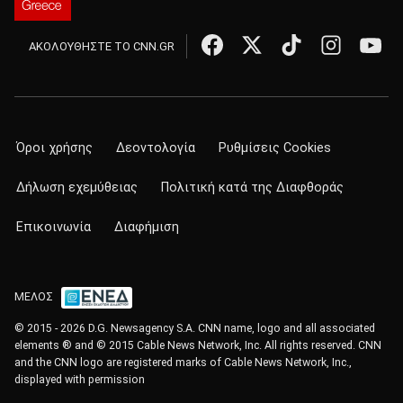
ΑΚΟΛΟΥΘΗΣΤΕ ΤΟ CNN.GR
Όροι χρήσης
Δεοντολογία
Ρυθμίσεις Cookies
Δήλωση εχεμύθειας
Πολιτική κατά της Διαφθοράς
Επικοινωνία
Διαφήμιση
ΜΕΛΟΣ
© 2015 - 2026 D.G. Newsagency S.A. CNN name, logo and all associated
elements ® and © 2015 Cable News Network, Inc. All rights reserved. CNN
and the CNN logo are registered marks of Cable News Network, Inc.,
displayed with permission