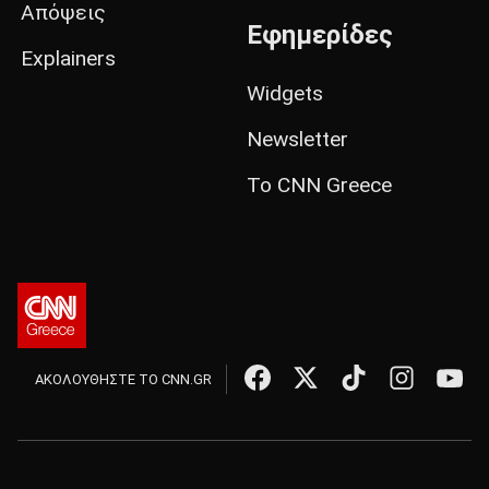
Απόψεις
Εφημερίδες
Explainers
Widgets
Newsletter
Το CNN Greece
ΑΚΟΛΟΥΘΗΣΤΕ ΤΟ CNN.GR