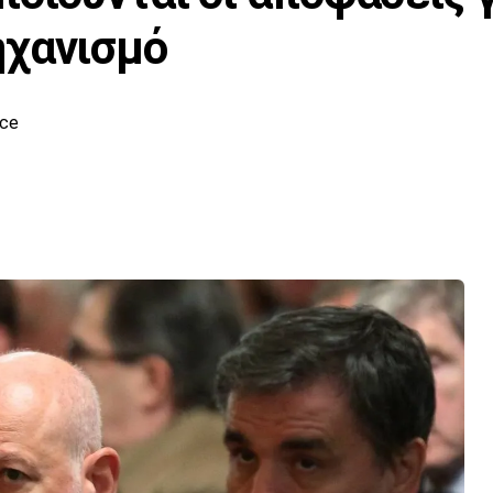
ηχανισμό
ece