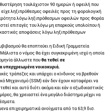
αθυστέρηση τουλάχιστον 90 ημερών ή οφειλή που
ή είχε ληξιπρόθεσμες οφειλές προς τη φορολογική
ημερότητα λόγω ληξιπρόθεσμων οφειλών προς Φορέα
στεί επιταγές του λόγω μη επαρκούς υπολοίπου ή
δικαστικές αποφάσεις λόγω ληξιπρόθεσμων
μβιβασμού θα εποπτεύει η Ειδική Γραμματεία
 Μάλιστα ο νόμος θα έχει συγκεκριμένη ισχύ η οποία
ερομηνία άλλωστε που
θα τεθεί σε
τα υπερχρεωμένα νοικοκυριά.
ικές τράπεζες και υπάρχει ο κίνδυνος να βρεθούν
ικό Μηχανισμό (SSM) εάν δεν έχουν καταφέρει να
τεθεί και αυτό διότι ακόμα και εάν ο εξωδικαστικός
έρες, θα χρειαστεί ένα μεγάλο διάστημα μέχρι να
λέσματα.
ενα επιχειρηματικά ανοίγματα από τα 63,9 δισ.