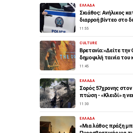
ΕΛΛΑΔΑ
Σκιάθος: Ανήλικος κα
διαρροή βίντεο στο δ
11:55
CULTURE
Βρετανία:«Δείτε την 
δημοφιλή ταινία του 
11:45
ΕΛΛΑΔΑ
Σορός 57χρονης στον 
πτώση - «Κλειδί» η ν
11:30
ΕΛΛΑΔΑ
«Μια λάθος πράξη μπο
Πυροσβεστικής για τ