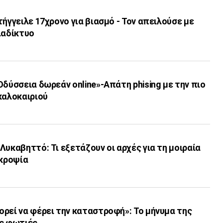
τήγγειλε 17χρονο για βιασμό - Τον απειλούσε με
ιαδίκτυο
Οδύσσεια δωρεάν online»-Απάτη phising με την πιο
καλοκαιριού
Λυκαβηττό: Τι εξετάζουν οι αρχές για τη μοιραία
εκροψία
ρεί να φέρει την καταστροφή»: Το μήνυμα της
ις φωτιές