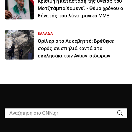
Κρίσιμη η κατάσταση της υγείας του
Μοτζτάμπα Χαμενεΐ - Θέμα χρόνου ο
θάνατός του λένε ιρανικά ΜΜΕ
ΕΛΛΑΔΑ
Θρίλερ στο Λυκαβηττό: Βρέθηκε
σορός σε σπηλιά κοντά στο
εκκλησάκι των Αγίων Ισιδώρων
Αναζήτηση στο CNN.gr