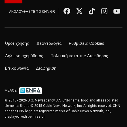
ΑΚΟΛΟΥΘΗΣΤΕ ΤΟ CNN.GR
Όροι χρήσης
Δεοντολογία
Ρυθμίσεις Cookies
Δήλωση εχεμύθειας
Πολιτική κατά της Διαφθοράς
Επικοινωνία
Διαφήμιση
ΜΕΛΟΣ
© 2015 - 2026 D.G. Newsagency S.A. CNN name, logo and all associated
elements ® and © 2015 Cable News Network, Inc. All rights reserved. CNN
and the CNN logo are registered marks of Cable News Network, Inc.,
displayed with permission