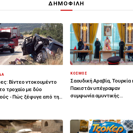
ΔΗΜΟΦΙΛΗ
ΚΟΣΜΟΣ
ΔΑ
Σαουδική Αραβία, Τουρκία 
ες: Βίντεο ντοκουμέντο
Πακιστάν υπέγραψαν
το τροχαίο με δύο
συμφωνία αμυντικής
ούς - Πώς ξέφυγε από την
συνεργασίας
ία του το ΙΧ