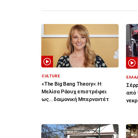
CULTURE
ΕΛΛΑ
«The Big Bang Theory»: Η
Σέρρ
Μελίσα Ράουχ επιστρέφει
από 
ως… δαιμονική Μπερναντέτ
νεκρ
πορε