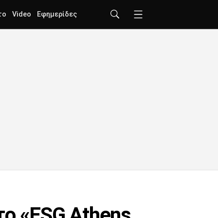
το
Video
Εφημερίδες
το «ESG Athens