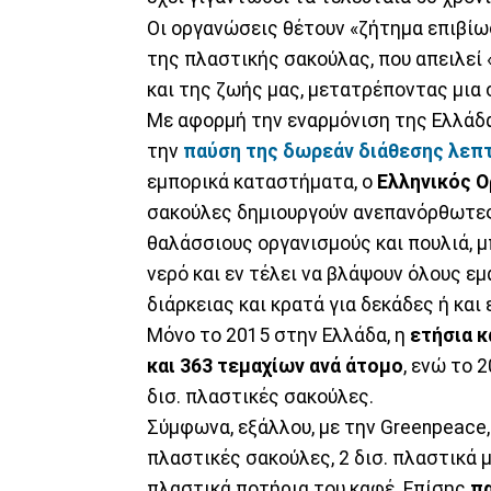
Οι οργανώσεις θέτουν «ζήτημα επιβίω
της πλαστικής σακούλας, που απειλεί «
και της ζωής μας, μετατρέποντας μια 
Με αφορμή την εναρμόνιση της Ελλάδα
την
παύση της δωρεάν διάθεσης λε
εμπορικά καταστήματα, ο
Ελληνικός 
σακούλες δημιουργούν ανεπανόρθωτες
θαλάσσιους οργανισμούς και πουλιά, 
νερό και εν τέλει να βλάψουν όλους ε
διάρκειας και κρατά για δεκάδες ή και
Μόνο το 2015 στην Ελλάδα, η
ετήσια 
και 363 τεμαχίων ανά άτομο
, ενώ το 
δισ. πλαστικές σακούλες.
Σύμφωνα, εξάλλου, με την Greenpeace,
πλαστικές σακούλες, 2 δισ. πλαστικά μ
πλαστικά ποτήρια του καφέ. Επίσης
πα