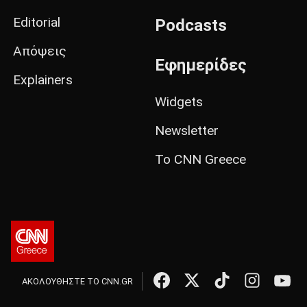
Editorial
Podcasts
Απόψεις
Εφημερίδες
Explainers
Widgets
Newsletter
Το CNN Greece
ΑΚΟΛΟΥΘΗΣΤΕ ΤΟ CNN.GR