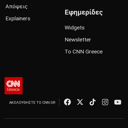
Απόψεις
Εφημερίδες
Explainers
Widgets
Newsletter
Το CNN Greece
ΑΚΟΛΟΥΘΗΣΤΕ ΤΟ CNN.GR