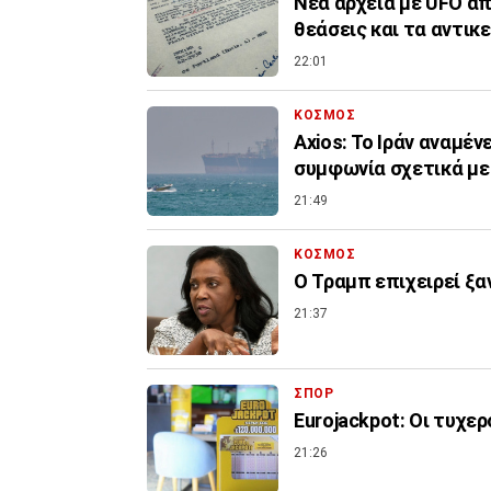
Νέα αρχεία με UFO απ
θεάσεις και τα αντικ
22:01
ΚΟΣΜΟΣ
Axios: Το Ιράν αναμέν
συμφωνία σχετικά με
21:49
ΚΟΣΜΟΣ
Ο Τραμπ επιχειρεί ξα
21:37
ΣΠΟΡ
Eurojackpot: Οι τυχερ
21:26