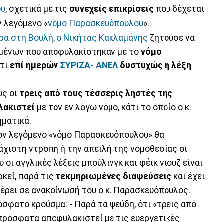
ου
, σχετικά με τις
συνεχείς επικρίσεις
που δέχεται
ν λεγόμενο «
νόμο Παρασκευόπουλου
».
ρα στη Βουλή, ο Νικήτας Κακλαμάνης
ζητούσε να
μένων που αποφυλακίστηκαν με το
νόμο
ότι
επί ημερών
ΣΥΡΙΖΑ- ΑΝΕΛ
δυστυχώς η λέξη
ς οι
τρεις από τους τέσσερις ληστές της
λακιστεί
με τον εν λόγω νόμο, κάτι το οποίο ο κ.
ματικά.
ον λεγόμενο «νόμο Παρασκευόπουλου» θα
λάχιστη ντροπή ή την απειλή της νομοθεσίας οι
 οι αγγλικές λέξεις μπούλινγκ και φέικ νιουζ είναι
ρκεί, παρά τις
τεκμηριωμένες διαψεύσεις
και έχει
έρει σε ανακοίνωσή του ο κ. Παρασκευόπουλος.
όσφατο κρούσμα: - Παρά τα ψεύδη, ότι «τρεις από
πρόσφατα αποφυλακιστεί με τις ευεργετικές