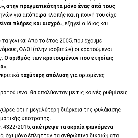
υ»,
στην πραγματικότητα μόνο ένας από τους
ηνών για απόπειρα κλοπής και η ποινή του είχε
ίναι πλήρες και αισχρό
», εξηγεί ο ίδιος και
 τα γενικά: Από το έτος 2005, που έχουμε
μους, ΟΛΟΙ (πλην ισοβιτών) οι κρατούμενοι
ς.
Ο αριθμός των κρατουμένων που ετησίως
μα»
.
γκριτικά
ταχύτερη απόλυση
για ορισμένες
 κρατούμενοι θα απολύονταν με τις κοινές ρυθμίσεις
 χώρες ότι η μεγαλύτερη διάρκεια της φυλάκισης
ηματικής υποτροπής.
. 4322/2015,
απέτρεψε τα ακραία φαινόμενα
ό, όχι μόνο έπλητταν τα ανθρώπινα δικαιώματα