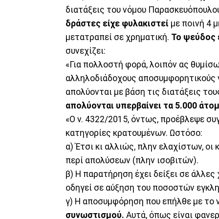
διατάξεις του νόμου Παρασκευόπουλο
δράστες είχε φυλακιστεί
με ποινή 4 μ
μετατραπεί σε χρηματική.
Το ψεύδος ε
συνεχίζει:
«Για πολλοστή φορά, λοιπόν ας θυμίσω
αλληλοδιάδοχους αποσυμφορητικούς νό
απολύονται με βάση τις διατάξεις του
απολύονται υπερβαίνει τα 5.000 άτο
«Ο ν. 4322/2015, όντως, προέβλεψε συ
κατηγορίες κρατουμένων. Ωστόσο:
α) Έτσι κι αλλιώς, πλην ελαχίστων, οι
περί απολύσεων (πλην ισοβιτών).
β) Η παρατήρηση έχει δείξει σε άλλες
οδηγεί σε αύξηση του ποσοστών εγκλ
γ) Η αποσυμφόρηση που επήλθε με το ν
συνωστισμού.
Αυτά, όπως είναι φανερ