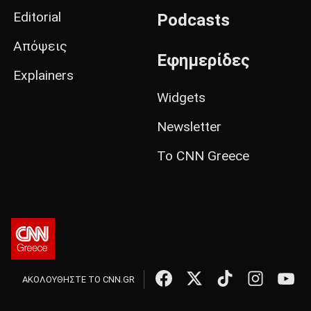
Editorial
Podcasts
Απόψεις
Εφημερίδες
Explainers
Widgets
Newsletter
Το CNN Greece
ΑΚΟΛΟΥΘΗΣΤΕ ΤΟ CNN.GR