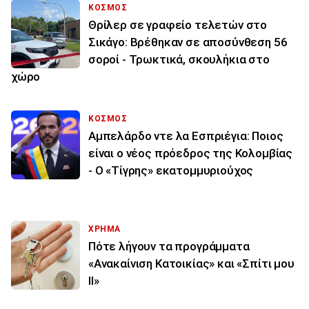
ΚΟΣΜΟΣ
Θρίλερ σε γραφείο τελετών στο
Σικάγο: Βρέθηκαν σε αποσύνθεση 56
σοροί - Τρωκτικά, σκουλήκια στο
χώρο
ΚΟΣΜΟΣ
Αμπελάρδο ντε λα Εσπριέγια: Ποιος
είναι ο νέος πρόεδρος της Κολομβίας
- Ο «Τίγρης» εκατομμυριούχος
ΧΡΗΜΑ
Πότε λήγουν τα προγράμματα
«Ανακαίνιση Κατοικίας» και «Σπίτι μου
ΙΙ»