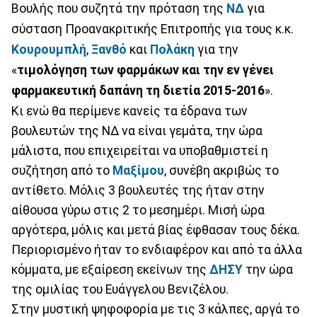
Βουλής που συζητά την πρόταση της
ΝΔ
για
σύσταση Προανακριτικής Επιτροπής για τους κ.κ.
Κουρουμπλή
,
Ξανθό
και
Πολάκη
για την
«
τιμολόγηση των φαρμάκων και την εν γένει
φαρμακευτική δαπάνη τη διετία 2015-2016
».
Κι ενώ θα περίμενε κανείς τα έδρανα των
βουλευτών της ΝΔ να είναι γεμάτα, την ώρα
μάλιστα, που επιχειρείται να υποβαθμιστεί η
συζήτηση από το
Μαξίμου
, συνέβη ακριβώς το
αντίθετο. Μόλις 3 βουλευτές της ήταν στην
αίθουσα γύρω στις 2 το μεσημέρι. Μισή ώρα
αργότερα, μόλις και μετά βίας έφθασαν τους δέκα.
Περιορισμένο ήταν το ενδιαφέρον και από τα άλλα
κόμματα, με εξαίρεση εκείνων της
ΔΗΣΥ
την ώρα
της ομιλίας του Ευάγγελου Βενιζέλου.
Στην μυστική ψηφοφορία με τις 3 κάλπες, αργά το