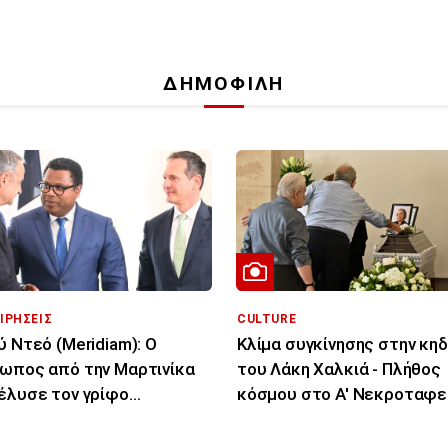
ΔΗΜΟΦΙΛΗ
ΙΡΗΣΕΙΣ
CULTURE
ύ Ντεό (Meridiam): Ο
Κλίμα συγκίνησης στην κηδ
ωπος από την Μαρτινίκα
του Λάκη Χαλκιά - Πλήθος
έλυσε τον γρίφο
κόσμου στο Α' Νεκροταφε
ύνδεσης Ελλάδας -
ρου