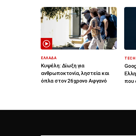
ΕΛΛΑΔΑ
TECH
Κυψέλη: Δίωξη για
Goog
ανθρωποκτονία, ληστεία και
Ελλη
όπλα στον 26χρονο Αφγανό
που 
«τιμό