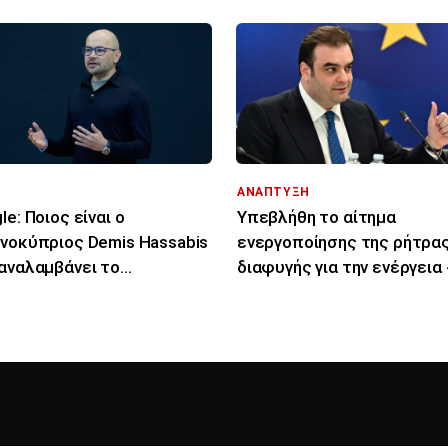
ΑΝΑΠΤΥΞΗ
le: Ποιος είναι ο
Υπεβλήθη το αίτημα
νοκύπριος Demis Hassabis
ενεργοποίησης της ρήτρα
αναλαμβάνει το
διαφυγής για την ενέργεια 
νι» της ΑΙ
Επενδύσεις 1 δισ. ως το 2