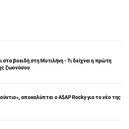
στα βοειδή στη Μυτιλήνη - Τι δείχνει η πρώτη
ης ζωονόσου
τούντιο», αποκαλύπτει ο A$AP Rocky για το νέο της