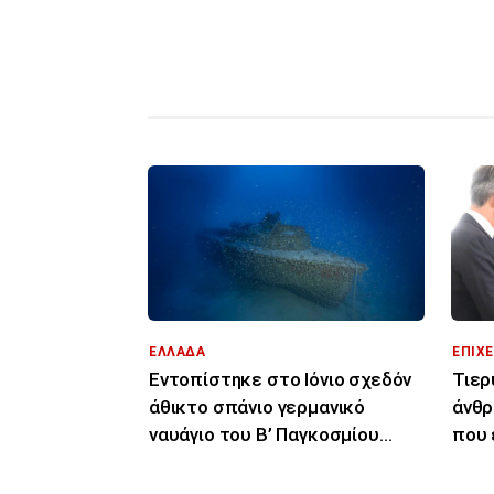
ΕΛΛΑΔΑ
ΕΠΙΧΕ
Εντοπίστηκε στο Ιόνιο σχεδόν
Τιερ
άθικτο σπάνιο γερμανικό
άνθρ
ναυάγιο του Β’ Παγκοσμίου
που 
Πολέμου
διασ
Κύπ