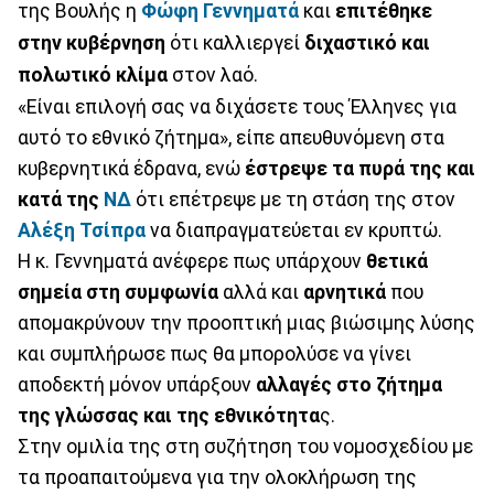
της Βουλής η
Φώφη Γεννηματά
και
επιτέθηκε
στην κυβέρνηση
ότι καλλιεργεί
διχαστικό και
πολωτικό κλίμα
στον λαό.
«Είναι επιλογή σας να διχάσετε τους Έλληνες για
αυτό το εθνικό ζήτημα», είπε απευθυνόμενη στα
κυβερνητικά έδρανα, ενώ
έστρεψε τα πυρά της και
κατά της
ΝΔ
ότι επέτρεψε με τη στάση της στον
Αλέξη Τσίπρα
να διαπραγματεύεται εν κρυπτώ.
Η κ. Γεννηματά ανέφερε πως υπάρχουν
θετικά
σημεία στη συμφωνία
αλλά και
αρνητικά
που
απομακρύνουν την προοπτική μιας βιώσιμης λύσης
και συμπλήρωσε πως θα μπορολύσε να γίνει
αποδεκτή μόνον υπάρξουν
αλλαγές στο ζήτημα
της γλώσσας και της εθνικότητα
ς.
Στην ομιλία της στη συζήτηση του νομοσχεδίου με
τα προαπαιτούμενα για την ολοκλήρωση της