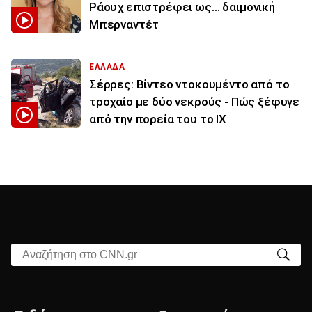
Ράουχ επιστρέφει ως… δαιμονική
Μπερναντέτ
ΕΛΛΑΔΑ
Σέρρες: Βίντεο ντοκουμέντο από το
τροχαίο με δύο νεκρούς - Πώς ξέφυγε
από την πορεία του το ΙΧ
Αναζήτηση στο CNN.gr