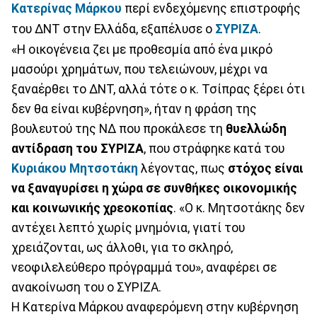
Κατερίνας Μάρκου
περί ενδεχόμενης επιστροφής
του ΔΝΤ στην Ελλάδα, εξαπέλυσε ο
ΣΥΡΙΖΑ
.
«Η οικογένεια ζει με προθεσμία από ένα μικρό
μασούρι χρημάτων, που τελειώνουν, μέχρι να
ξαναέρθει το ΔΝΤ, αλλά τότε ο κ. Τσίπρας ξέρει ότι
δεν θα είναι κυβέρνηση», ήταν η φράση της
βουλευτού της ΝΔ που προκάλεσε τη
θυελλώδη
αντίδραση του ΣΥΡΙΖΑ
, που στράφηκε κατά του
Κυριάκου Μητσοτάκη
λέγοντας, πως
στόχος είναι
να ξαναγυρίσει η χώρα σε συνθήκες οικονομικής
και κοινωνικής χρεοκοπίας
. «Ο κ. Μητσοτάκης δεν
αντέχει λεπτό χωρίς μνημόνια, γιατί του
χρειάζονται, ως άλλοθι, για το σκληρό,
νεοφιλελεύθερο πρόγραμμά του», αναφέρει σε
ανακοίνωση του ο ΣΥΡΙΖΑ.
Η Κατερίνα Μάρκου αναφερόμενη στην κυβέρνηση