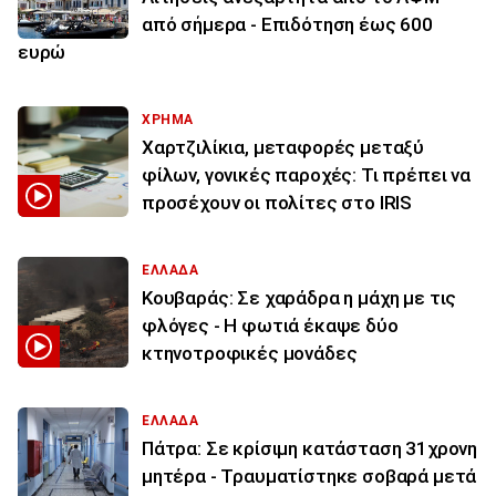
από σήμερα - Επιδότηση έως 600
ευρώ
ΧΡΗΜΑ
Χαρτζιλίκια, μεταφορές μεταξύ
φίλων, γονικές παροχές: Τι πρέπει να
προσέχουν οι πολίτες στο IRIS
ΕΛΛΑΔΑ
Κουβαράς: Σε χαράδρα η μάχη με τις
φλόγες - Η φωτιά έκαψε δύο
κτηνοτροφικές μονάδες
ΕΛΛΑΔΑ
Πάτρα: Σε κρίσιμη κατάσταση 31χρονη
μητέρα - Τραυματίστηκε σοβαρά μετά