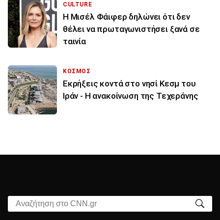
CULTURE
Η Μισέλ Φάιφερ δηλώνει ότι δεν
θέλει να πρωταγωνιστήσει ξανά σε
ταινία
ΚΟΣΜΟΣ
Εκρήξεις κοντά στο νησί Κεσμ του
Ιράν - Η ανακοίνωση της Τεχεράνης
Αναζήτηση στο CNN.gr