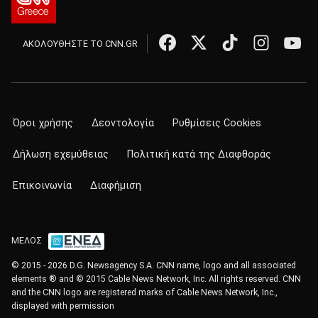
ΑΚΟΛΟΥΘΗΣΤΕ ΤΟ CNN.GR
Όροι χρήσης
Δεοντολογία
Ρυθμίσεις Cookies
Δήλωση εχεμύθειας
Πολιτική κατά της Διαφθοράς
Επικοινωνία
Διαφήμιση
ΜΕΛΟΣ
© 2015 - 2026 D.G. Newsagency S.A. CNN name, logo and all associated
elements ® and © 2015 Cable News Network, Inc. All rights reserved. CNN
and the CNN logo are registered marks of Cable News Network, Inc.,
displayed with permission