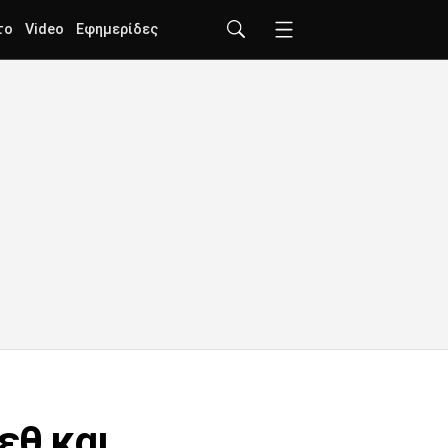
το
Video
Εφημερίδες
εθ και