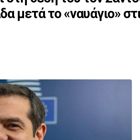
δα μετά το «ναυάγιο» στ