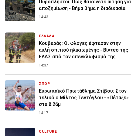
Πυρόπληκτοι: Πώς θα κάνετε αίτηση για
αποζημίωση - Βήμα βήμα η διαδικασία
14:43
ΕΛΛΑΔΑ
Κουβαράς: Οι φλόγες έφτασαν στην
αυλή σπιτιού ηλικιωμένης - Βίντεο της
ΕΛΑΣ από τον απεγκλωβισμό της
14:37
ΣΠΟΡ
Ευρωπαϊκό Πρωτάθλημα Στίβου: Στον
τελικό ο Μίλτος Τεντόγλου - «Πέταξε»
στα 8.26μ
14:17
CULTURE