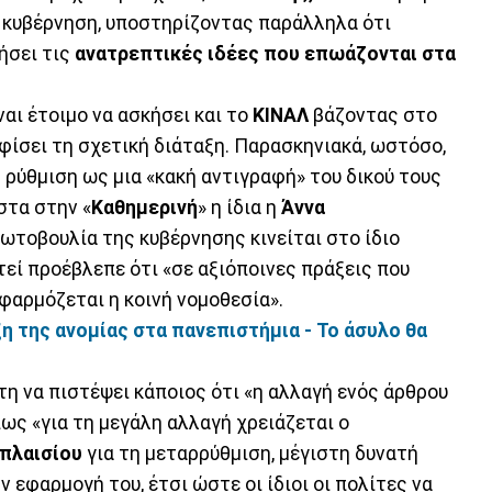
 κυβέρνηση, υποστηρίζοντας παράλληλα ότι
ήσει τις
ανατρεπτικές ιδέες που επωάζονται στα
ναι έτοιμο να ασκήσει και το
ΚΙΝΑΛ
βάζοντας στο
φίσει τη σχετική διάταξη. Παρασκηνιακά, ωστόσο,
 ρύθμιση ως μια «κακή αντιγραφή» του δικού τους
στα στην «
Καθημερινή
» η ίδια η
Άννα
ωτοβουλία της κυβέρνησης κινείται στο ίδιο
εί προέβλεπε ότι «σε αξιόποινες πράξεις που
φαρμόζεται η κοινή νομοθεσία».
 της ανομίας στα πανεπιστήμια - Το άσυλο θα
τη να πιστέψει κάποιος ότι «η αλλαγή ενός άρθρου
πως «για τη μεγάλη αλλαγή χρειάζεται ο
πλαισίου
για τη μεταρρύθμιση, μέγιστη δυνατή
ν εφαρμογή του, έτσι ώστε οι ίδιοι οι πολίτες να