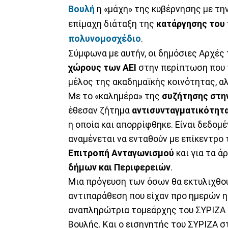
Βουλή
η «μάχη» της κυβέρνησης με τη
επίμαχη διάταξη της
κατάργησης του
πολυνομοσχέδιο
.
Σύμφωνα με αυτήν, οι δημόσιες Aρχές
χώρους των ΑΕΙ
στην περίπτωση που τ
μέλος της ακαδημαϊκής κοινότητας, αλ
Mε το «καλημέρα» της
συζήτησης στη
έθεσαν ζήτημα
αντισυνταγματικότητα
η οποία και απορρίφθηκε. Είναι δεδομ
αναμένεται να ενταθούν με επίκεντρο 
Επιτροπή Ανταγωνισμού
και για τα 
δήμων και Περιφερειών
.
Μια πρόγευση των όσων θα εκτυλιχθού
αντιπαράθεση που είχαν προ ημερών η
αναπληρώτρια τομεάρχης του ΣΥΡΙΖΑ
Βουλής. Kαι ο εισηγητής του ΣΥΡΙΖΑ σ