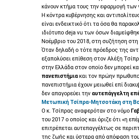
κάνουν κτήμα τους την εφαρμογή των 
Η κόντρα κυβέρνησης και αντιπολίτευ
είναι ενδεικτικό ότι τα όσα θα παρακ
ιδιότυπο deja vu των όσων διαμείφθηκα
Νοέμβριο του 2018, στη συζήτηση στη 
Όταν δηλαδή ο τότε πρόεδρος της αν
εξαπολύσει επίθεση στον Αλέξη Τσίπρ
στην Ελλάδα στον οποίο δεν μπορεί κα
πανεπιστήμια
και τον πρώην πρωθυπου
πανεπιστήμια έχουν μειωθεί επί διακυ
δεν απαγορεύει την
αυτεπάγγελτη επ
Μετωπική Τσίπρα-Μητσοτάκη στη Βου
Ο κ. Τσίπρας αναφερόταν στο νόμο
Γα
του 2017 ο οποίος και όριζε ότι «η ε
επιτρέπεται αυτεπαγγέλτως σε περιπ
της ζωής και ύστερα από απόφαση του