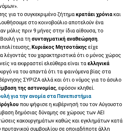
νόμων».
σης για το συγκεκριμένο ζήτημα
κρατάει χρόνια
και
ολουθήσουμε στο κοινοβούλιο αποτελούν ένα
ν μόλις πριν 9 μήνες στην ίδια αίθουσα, το
Βουλή για τη
συνταγματική αναθεώρηση
.
τιπολίτευσης,
Κυριάκος Μητσοτάκης
είχε
α λέγοντάς του χαρακτηριστικά ότι ο μόνος χώρος
νείς να εκφραστεί ελεύθερα είναι τα
ελληνικά
ργό να του απαντά ότι τα φαινόμενα βίας στα
βέρνησης ΣΥΡΙΖΑ αλλά και ότι ο νόμος για το άσυλο
έμβαση της αστυνομίας
, εφόσον κληθεί.
λή για την ανομία στα Πανεπιστήμια
βρόγλου
που ψήφισε η κυβέρνησή του τον Αύγουστο
πέμβαση δημόσιας δύναμης σε χώρους των ΑΕΙ
τώσεις κακουργημάτων καθώς και εγκλημάτων κατά
 πρυτανικού συμβουλίου σε οποιαδήποτε άλλη