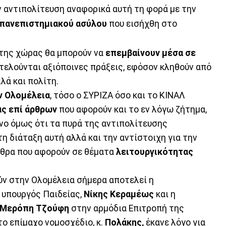
ν αντιπολίτευση αναφορικά αυτή τη φορά με την
 πανεπιστημιακού ασύλου
που εισήχθη στο
 της χώρας θα μπορούν να
επεμβαίνουν μέσα σε
ελούνται αξιόποινες πράξεις, εφόσον κληθούν από
λά και πολίτη.
ν Ολομέλεια
, τόσο ο ΣΥΡΙΖΑ όσο και το ΚΙΝΑΛ
ς επί άρθρων
που αφορούν και το εν λόγω ζήτημα,
ένο όμως ότι τα πυρά της αντιπολίτευσης
τη διάταξη αυτή αλλά και την αντίστοιχη για την
άρθρα που αφορούν σε θέματα
λειτουργικότητας
ν στην Ολομέλεια σήμερα αποτελεί η
 υπουργός Παιδείας,
Νίκης Κεραμέως
και η
Μερόπη Τζούφη
στην αρμόδια Επιτροπή της
το επίμαχο νομοσχέδιο, κ.
Πολάκης,
έκανε λόγο για