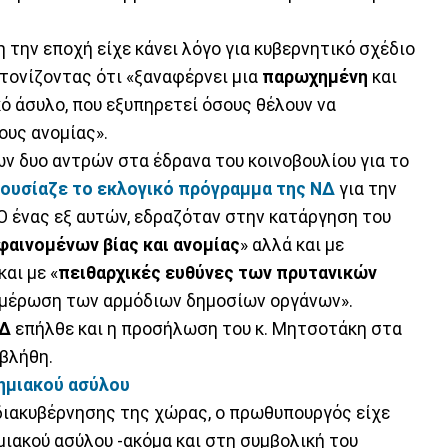
 την εποχή είχε κάνει λόγο για κυβερνητικό σχέδιο
 τονίζοντας ότι «ξαναφέρνει μια
παρωχημένη
και
ό άσυλο, που εξυπηρετεί όσους θέλουν να
ους ανομίας».
ν δυο αντρών στα έδρανα του κοινοβουλίου για το
ουσίαζε το εκλογικό πρόγραμμα της ΝΔ
για την
 Ο ένας εξ αυτών, εδραζόταν στην κατάργηση του
φαινομένων βίας και ανομίας
» αλλά και με
αι με «
πειθαρχικές ευθύνες των πρυτανικών
νημέρωση των αρμόδιων δημοσίων οργάνων».
Δ
επήλθε και η προσήλωση του κ. Μητσοτάκη στα
εβλήθη.
ημιακού ασύλου
διακυβέρνησης της χώρας, ο πρωθυπουργός είχε
μιακού ασύλου -ακόμα και στη συμβολική του