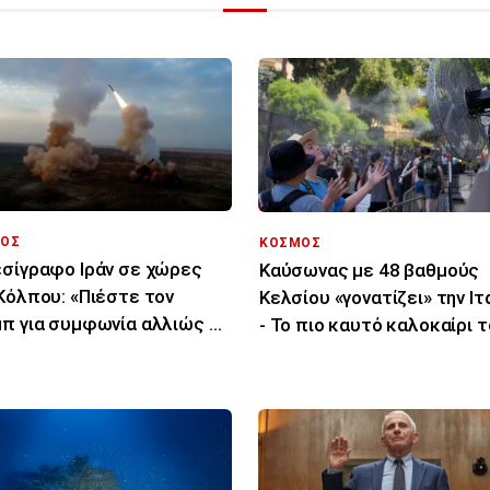
ΟΣ
ΚΟΣΜΟΣ
σίγραφο Ιράν σε χώρες
Καύσωνας με 48 βαθμούς
Κόλπου: «Πιέστε τον
Κελσίου «γονατίζει» την Ιτ
π για συμφωνία αλλιώς θα
- Το πιο καυτό καλοκαίρι 
χτυπήσουμε»
τελευταίου αιώνα