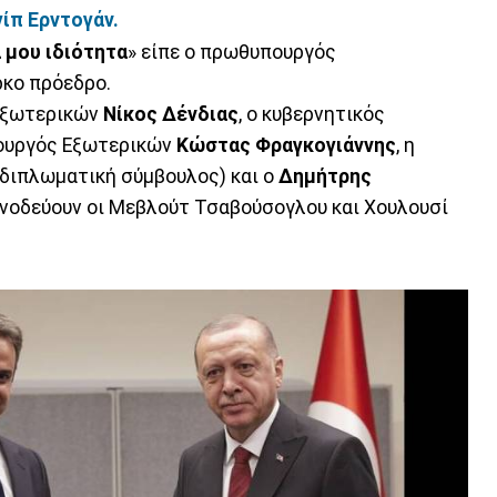
ίπ Ερντογάν.
 μου ιδιότητα
» είπε ο πρωθυπουργός
ρκο πρόεδρο.
 Εξωτερικών
Νίκος Δένδιας
, ο κυβερνητικός
ουργός Εξωτερικών
Κώστας Φραγκογιάννης
, η
διπλωματική σύμβουλος) και ο
Δημήτρης
συνοδεύουν οι Μεβλούτ Τσαβούσογλου και Χουλουσί