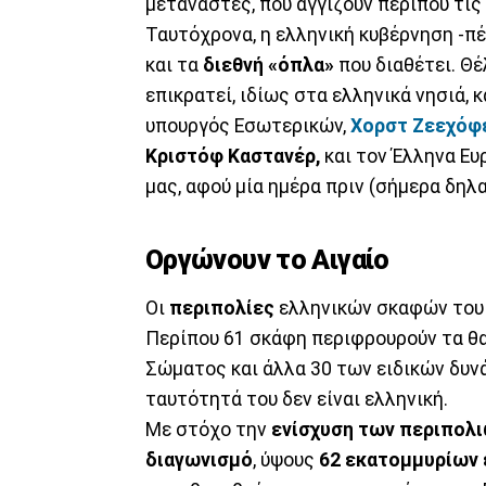
μετανάστες, που αγγίζουν περίπου τις 
Ταυτόχρονα, η ελληνική κυβέρνηση -π
και τα
διεθνή «όπλα»
που διαθέτει. Θέ
επικρατεί, ιδίως στα ελληνικά νησιά, 
υπουργός Εσωτερικών,
Χορστ Ζεεχόφ
Κριστόφ Καστανέρ,
και τον Έλληνα Ευ
μας, αφού μία ημέρα πριν (σήμερα δηλ
Οργώνουν το Αιγαίο
Οι
περιπολίες
ελληνικών σκαφών του Π
Περίπου 61 σκάφη περιφρουρούν τα θα
Σώματος και άλλα 30 των ειδικών δυν
ταυτότητά του δεν είναι ελληνική.
Με στόχο την
ενίσχυση των περιπολ
διαγωνισμό
, ύψους
62 εκατομμυρίων