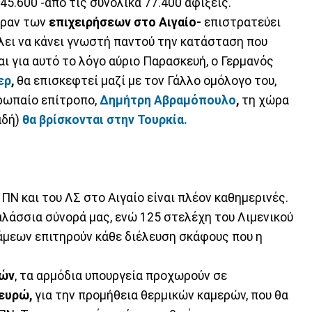
45.600 -από τις συνολικά 77.400 αφίξεις.
έραν των
επιχειρήσεων στο Αιγαίο-
επιστρατεύει
λει να κάνει γνωστή παντού την κατάσταση που
και για αυτό το λόγο αύριο Παρασκευή, ο Γερμανός
ερ
,
θα επισκεφτεί μαζί με τον Γάλλο ομόλογο του,
ρωπαίο επίτροπο,
Δημήτρη Αβραμόπουλο
,
τη χώρα
αδή)
θα βρίσκονται στην Τουρκία.
Ν και του ΛΣ στο Αιγαίο είναι πλέον καθημερινές.
λάσσια σύνορά μας, ενώ 125 στελέχη του Λιμενικού
άμεων επιτηρούν κάθε διέλευση σκάφους που η
ιών
, τα αρμόδια υπουργεία προχωρούν σε
 ευρώ,
για την προμήθεια θερμικών καμερών, που θα