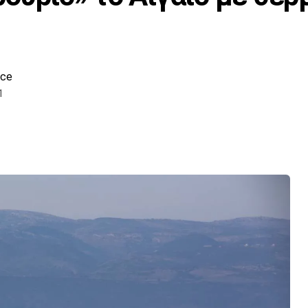
ece
1