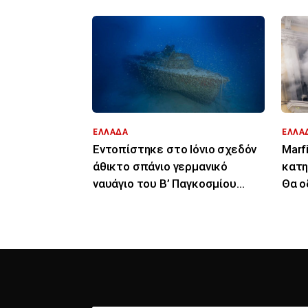
ΕΛΛΑΔΑ
ΕΛΛΑ
Εντοπίστηκε στο Ιόνιο σχεδόν
Marf
άθικτο σπάνιο γερμανικό
κατη
ναυάγιο του Β’ Παγκοσμίου
Θα ο
Πολέμου
την 