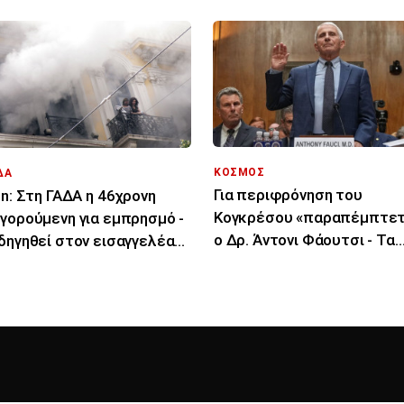
ΚΟΣΜΟΣ
ΔΑ
Για περιφρόνηση του
in: Στη ΓΑΔΑ η 46χρονη
Κογκρέσου «παραπέμπτετ
γορούμενη για εμπρησμό -
ο Δρ. Άντονι Φάουτσι - Τα
δηγηθεί στον εισαγγελέα
επόμενα βήματα
Παρασκευή