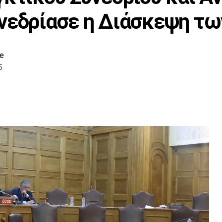
υνεδρίασε η Διάσκεψη τ
e
5