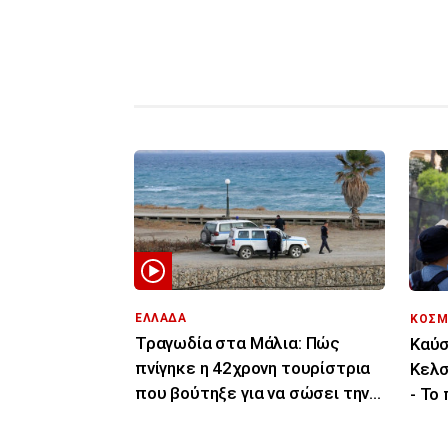
ΕΛΛΑΔΑ
ΚΟΣΜ
Τραγωδία στα Μάλια: Πώς
Καύσ
πνίγηκε η 42χρονη τουρίστρια
Κελσ
που βούτηξε για να σώσει την
- Το
43χρονη φίλη της
τελε