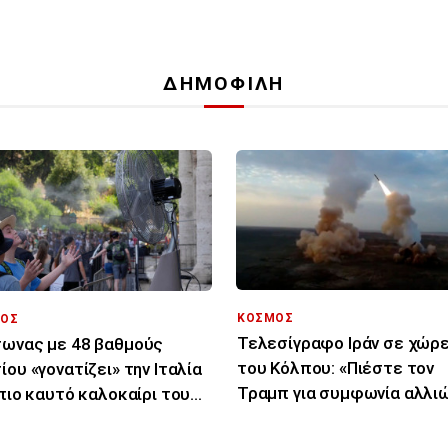
ΔΗΜΟΦΙΛΗ
ΚΟΣΜΟΣ
ΟΣ
Τελεσίγραφο Ιράν σε χώρ
ωνας με 48 βαθμούς
του Κόλπου: «Πιέστε τον
ίου «γονατίζει» την Ιταλία
Τραμπ για συμφωνία αλλι
 πιο καυτό καλοκαίρι του
σας χτυπήσουμε»
υταίου αιώνα