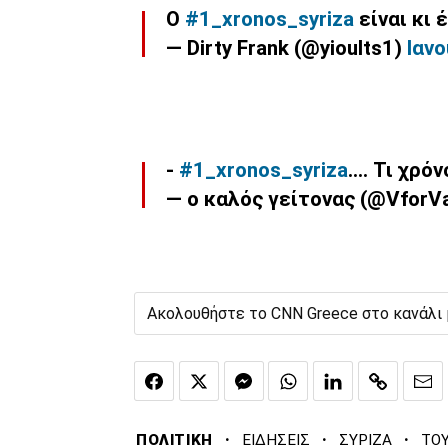
Ο
#1_xronos_syriza
είναι κι 
— Dirty Frank (@yioults1)
Ιανο
-
#1_xronos_syriza
.... Τι χρό
— ο καλός γείτονας (@VforVa
Ακολουθήστε το CNN Greece στο κανάλι
·
·
·
ΠΟΛΙΤΙΚΗ
ΕΙΔΗΣΕΙΣ
ΣΥΡΙΖΑ
ΤΟΥ