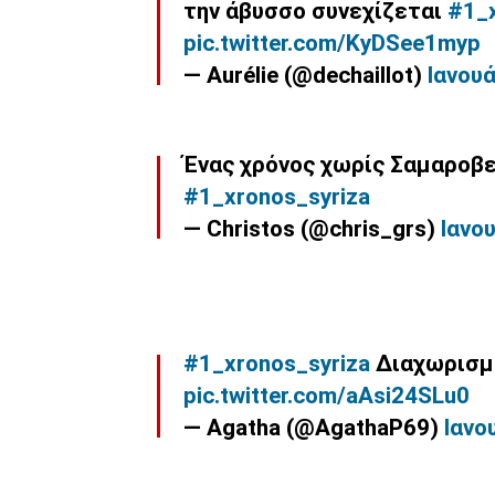
την άβυσσο συνεχίζεται
#1_x
pic.twitter.com/KyDSee1myp
— Aurélie (@dechaillot)
Ιανουά
Ένας χρόνος χωρίς Σαμαροβε
#1_xronos_syriza
— Christos (@chris_grs)
Ιανο
#1_xronos_syriza
Διαχωρισμ
pic.twitter.com/aAsi24SLu0
— Agatha (@AgathaP69)
Ιανο