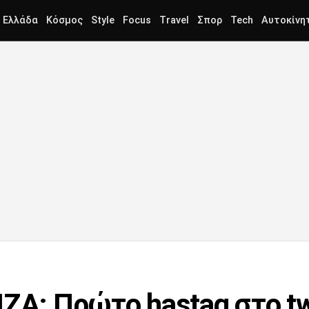
Ελλάδα
Κόσμος
Style
Focus
Travel
Σπορ
Tech
Αυτοκίνη
ΖΑ: Πρώτο hastag στο tw