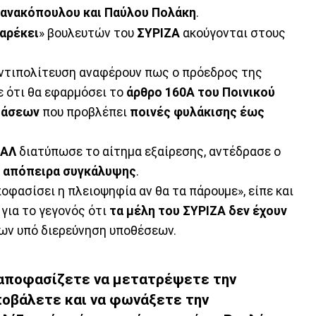
ζανακόπουλου και Παύλου Πολάκη
.
παρέκει
» βουλευτών του
ΣΥΡΙΖΑ
ακούγονται στους
αντιπολίτευση αναφέρουν πως ο πρόεδρος της
ε ότι θα εφαρμόσει το
άρθρο 160Α του Ποινικού
ιάσεων
που προβλέπει
ποινές φυλάκισης έως
ΝΑΛ
διατύπωσε το αίτημα εξαίρεσης, αντέδρασε ο
α
απόπειρα συγκάλυψης
.
ποφασίσει η πλειοψηφία αν θα τα πάρουμε», είπε και
για το γεγονός ότι
τα μέλη του ΣΥΡΙΖΑ δεν έχουν
ων υπό διερεύνηση υποθέσεων.
 αποφασίζετε να μετατρέψετε την
αποβάλετε και να φωνάξετε την