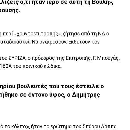
λίζεις ό,τι ήταν ιερό σε αυτή τη Βουλή»,
κούσης.
περί «χουντοεπιτροπής», ζήτησε από τη ΝΔ ο
 καταδικαστεί. Να αναιρέσουν. Εκθέτουν τον
του ΣΥΡΙΖΑ, ο πρόεδρος της Επιτροπής, Γ. Μπουγάς,
160Α του ποινικού κώδικα.
ηρίου βουλευτές που τους έστειλε ο
τήθηκε σε έντονο ύφος, ο Δημήτρης
υτό το κόλπο;», ήταν το ερώτημα του Σπύρου Λάππα