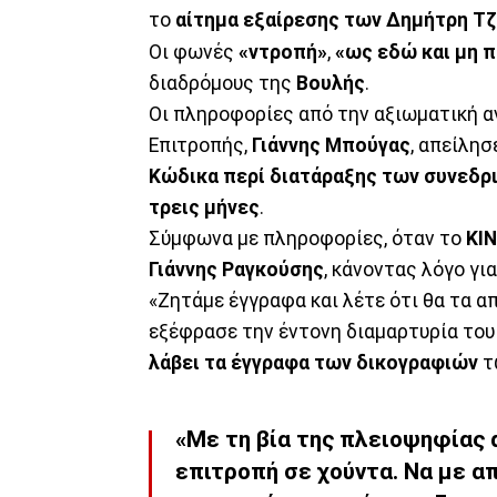
το
αίτημα εξαίρεσης των Δημήτρη Τ
Οι φωνές
«ντροπή»
,
«ως εδώ και μη 
διαδρόμους της
Βουλής
.
Οι πληροφορίες από την αξιωματική 
Επιτροπής,
Γιάννης Μπούγας
, απείλησ
Κώδικα περί διατάραξης των συνεδρ
τρεις μήνες
.
Σύμφωνα με πληροφορίες, όταν το
ΚΙ
Γιάννης Ραγκούσης
, κάνοντας λόγο γι
«Ζητάμε έγγραφα και λέτε ότι θα τα α
εξέφρασε την έντονη διαμαρτυρία του 
λάβει τα έγγραφα των δικογραφιών
τ
«Με τη βία της πλειοψηφίας
επιτροπή σε
χούντα
. Να με 