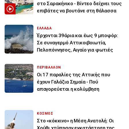
στο Σαρακήνικο - Βίντεο δείχνει τους
επιβάτες να βουτάνε στη θάλασσα
ΕΛΛΑΔΑ
Έρχονται 39άρια και έως 9 μποφόρ:
Σε συναγερμό Αττικοιβοιωτία,
Πελοπόννησος, Αιγαίο για φωτιές
ΠΕΡΙΒΑΛΛΟΝ
Οι 17 παραλίες της Αττικής που
έχουν Γαλάζια Σημαία - Πού
απαγορεύεται η κολύμβηση
ΚΟΣΜΟΣ
Στο «κόκκινο» η Μέση Ανατολή: Οι
Χούθι χτύπησαν εγκατάσταση της