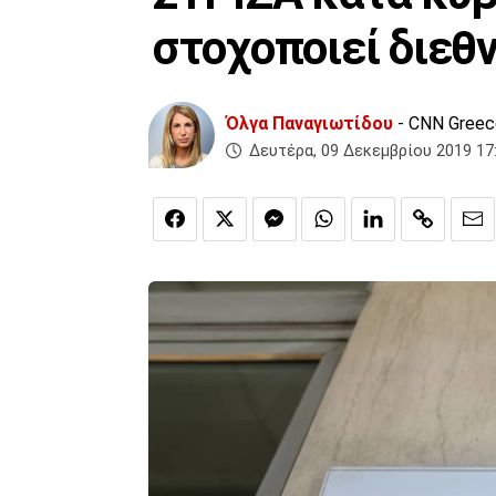
στοχοποιεί διεθ
Όλγα Παναγιωτίδου
- CNN Greec
Δευτέρα, 09 Δεκεμβρίου 2019 17