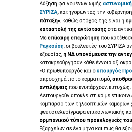
Αύξηση φαινομένων ωμής
αστυνομική
ΣΥΡΙΖΑ
,
κατηγορώντας την κυβέρνηση
πάταξη»
, καθώς στόχος της είναι η
εμ
καταστολή της αντίστασης
στα αντικ
Με
επίκαιρη επερώτηση
που κατέθεσ
Ραγκούση
, οι βουλευτές του ΣΥΡΙΖΑ 
εξουσίας,
η ΝΔ υπονόμευσε την αντεγ
κατακρεούργησαν κάθε έννοια αξιοκρ
«Ο πρωθυπουργός και ο
υπουργός Προ
απροσχημάτιστο κομματισμό
, αποθρα
αντιλήψεις
που ενυπάρχουν, ευτυχώς,
Λειτουργούν αποκλειστικά με επικοιν
κομπάρσο των τηλεοπτικών καμερών χ
ψευτοτελεσίγραφα επικοινωνιακής κα
ορμπανικού τύπου προεκλογικές το
Εξαρχείων σε ένα μήνα και πως θα εξο