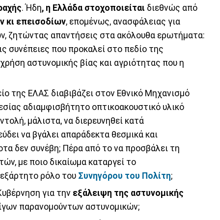
ραχής
. Ήδη
, η Ελλάδα στοχοποιείται
διεθνώς από
ν κι επεισοδίων
, επομένως, ανασφάλειας για
ων, ζητώντας απαντήσεις στα ακόλουθα ερωτήματα:
ις συνέπειες που προκαλεί στο πεδίο της
χρήση αστυνομικής βίας και αγριότητας που η
γείο της ΕΛΑΣ διαβιβάζει στον Εθνικό Μηχανισμό
εσίας αδιαμφισβήτητο οπτικοακουστικό υλικό
ντολή, μάλιστα, να διερευνηθεί κατά
ύδει να βγάλει απαράδεκτα θεσμικά και
τα δεν συνέβη; Πέρα από το να προσβάλει τη
ών, με ποιο δικαίωμα καταργεί το
νεξάρτητο ρόλο του
Συνηγόρου του Πολίτη
;
Κυβέρνηση για την
εξάλειψη της αστυνομικής
λίγων παρανομούντων αστυνομικών;