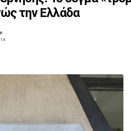
νώς την Ελλάδα
e
:14