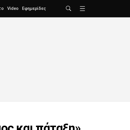
το
Video
Εφημερίδες
ος και πάταξη»