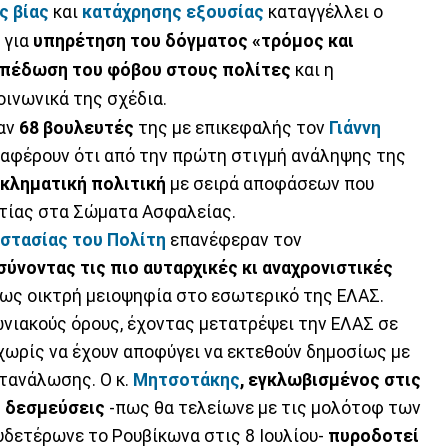
ς βίας
και
κατάχρησης εξουσίας
καταγγέλλει ο
 για
υπηρέτηση του δόγματος «τρόμος και
πέδωση του φόβου στους πολίτες
και η
οινωνικά της σχέδια.
αν
68 βουλευτές
της με επικεφαλής τον
Γιάννη
αναφέρουν ότι από την πρώτη στιγμή ανάληψης της
κληματική πολιτική
με σειρά αποφάσεων που
ατίας στα Σώματα Ασφαλείας.
στασίας του Πολίτη
επανέφεραν τον
σύνοντας τις πιο αυταρχικές κι αναχρονιστικές
 ως οικτρή μειοψηφία στο εσωτερικό της ΕΛΑΣ.
ωνιακούς όρους, έχοντας μετατρέψει την ΕΛΑΣ σε
ωρίς να έχουν αποφύγει να εκτεθούν δημοσίως με
τανάλωσης. Ο κ.
Μητσοτάκης
, εγκλωβισμένος στις
υ δεσμεύσεις
-πως θα τελείωνε με τις μολότοφ των
υδετέρωνε το Ρουβίκωνα στις 8 Ιουλίου-
πυροδοτεί