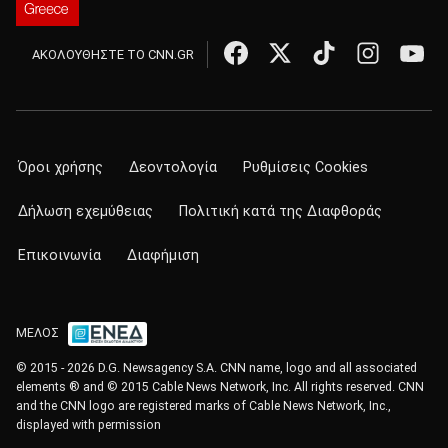
ΑΚΟΛΟΥΘΗΣΤΕ ΤΟ CNN.GR
Όροι χρήσης
Δεοντολογία
Ρυθμίσεις Cookies
Δήλωση εχεμύθειας
Πολιτική κατά της Διαφθοράς
Επικοινωνία
Διαφήμιση
ΜΕΛΟΣ
© 2015 - 2026 D.G. Newsagency S.A. CNN name, logo and all associated
elements ® and © 2015 Cable News Network, Inc. All rights reserved. CNN
and the CNN logo are registered marks of Cable News Network, Inc.,
displayed with permission