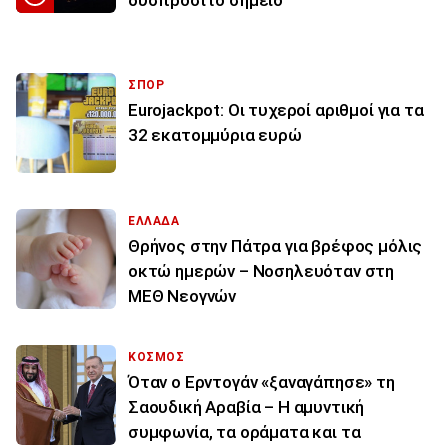
δυσπρόσιτο σημείο
ΣΠΟΡ
Eurojackpot: Οι τυχεροί αριθμοί για τα
32 εκατoμμύρια ευρώ
ΕΛΛΑΔΑ
Θρήνος στην Πάτρα για βρέφος μόλις
οκτώ ημερών – Νοσηλευόταν στη
ΜΕΘ Νεογνών
ΚΟΣΜΟΣ
Όταν ο Ερντογάν «ξαναγάπησε» τη
Σαουδική Αραβία – Η αμυντική
συμφωνία, τα οράματα και τα