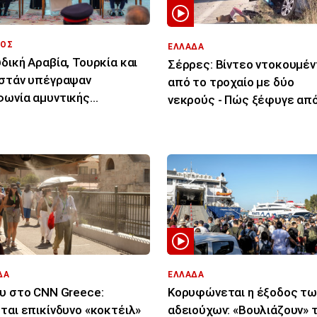
ΟΣ
ΕΛΛΑΔΑ
δική Αραβία, Τουρκία και
Σέρρες: Βίντεο ντοκουμέν
στάν υπέγραψαν
από το τροχαίο με δύο
ωνία αμυντικής
νεκρούς - Πώς ξέφυγε από
ργασίας
πορεία του το ΙΧ
ΔΑ
ΕΛΛΑΔΑ
υ στο CNN Greece:
Κορυφώνεται η έξοδος τω
ται επικίνδυνο «κοκτέιλ»
αδειούχων: «Βουλιάζουν» 