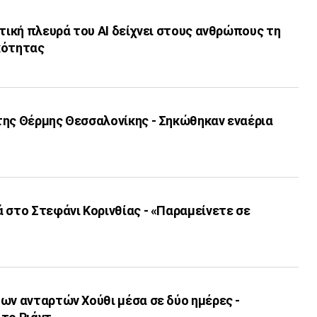
λτική πλευρά του ΑI δείχνει στους ανθρώπους τη
κότητας
της Θέρμης Θεσσαλονίκης - Σηκώθηκαν εναέρια
 στο Στεφάνι Κορινθίας - «Παραμείνετε σε
ων ανταρτών Χούθι μέσα σε δύο ημέρες -