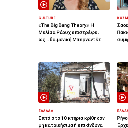
CULTURE
ΚΟΣΜ
«The Big Bang Theory»: Η
Σαου
Μελίσα Ράουχ επιστρέφει
Πακι
ως… δαιμονική Μπερναντέτ
συμφ
συνε
ΕΛΛΑΔΑ
ΕΛΛΑ
Επτά στα 10 κτήρια κρίθηκαν
Ρήγο
μη κατοικήσιμα ή επικίνδυνα
Έρχε