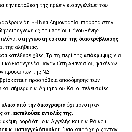
ια την κατάθεση της πρώην εισαγγελέως του
ναφέρουν ότι «Η Νέα Δημοκρατία μπροστά στην
ην εισαγγελέως του Αρείου Πάγου Ξένης
επιλέγει στη
γνωστή τακτική της διαστρέβλωσης
ι της αλήθειας.
όσα κατέθεσε χθες, Τρίτη, περί της
απόκρυψης
για
ομικό Εισαγγελέα Παναγιώτη Αθανασίου, φακέλων
κών προσώπων της ΝΔ.
 βρίσκεται η προσπάθεια αποδόμησης των
και σήμερα η κ. Δημητρίου. Και οι τελευταίες
ι
υλικό από την δικογραφία
όχι μόνο ήταν
ς
ότι
εκτελούσε
εντολές της.
 ακόμη φορά ότι, ο κ. Αγγελής και η κ. Ράικου
του κ. Παπαγγελόπουλου.
Όσο καιρό χειρίζονταν