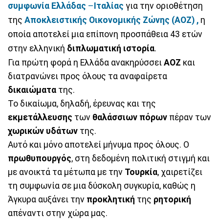
συμφωνία Ελλάδας
–
Ιταλίας
για την οριοθέτηση
της
Αποκλειστικής Οικονομικής Ζώνης (ΑΟΖ) ,
η
οποία αποτελεί μια επίπονη προσπάθεια 43 ετών
στην ελληνική
διπλωματική ιστορία
.
Για πρώτη φορά η Ελλάδα ανακηρύσσει
ΑΟΖ
και
διατρανώνει προς όλους τα αναφαίρετα
δικαιώματα
της.
Το δικαίωμα, δηλαδή, έρευνας και της
εκμετάλλευσης
των
θαλάσσιων
πόρων
πέραν των
χωρικών
υδάτων
της.
Αυτό και μόνο αποτελεί μήνυμα προς όλους. Ο
πρωθυπουργός
, στη δεδομένη πολιτική στιγμή και
με ανοικτά τα μέτωπα με την
Τουρκία
, χαιρετίζει
τη συμφωνία σε μια δύσκολη συγκυρία, καθώς η
Άγκυρα αυξάνει την
προκλητική
της
ρητορική
απέναντι στην χώρα μας.