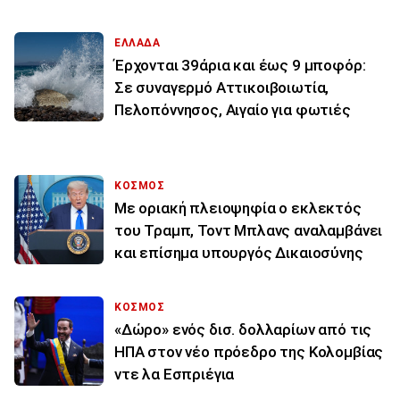
ΕΛΛΑΔΑ
Έρχονται 39άρια και έως 9 μποφόρ:
Σε συναγερμό Αττικοιβοιωτία,
Πελοπόννησος, Αιγαίο για φωτιές
ΚΟΣΜΟΣ
Με οριακή πλειοψηφία ο εκλεκτός
του Τραμπ, Τοντ Μπλανς αναλαμβάνει
και επίσημα υπουργός Δικαιοσύνης
ΚΟΣΜΟΣ
«Δώρο» ενός δισ. δολλαρίων από τις
ΗΠΑ στον νέο πρόεδρο της Κολομβίας
ντε λα Εσπριέγια