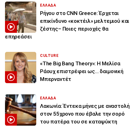
ΕΛΛΑΔΑ
Ρήγου στο CNN Greece: Έρχεται
επικίνδυνο «κοκτέιλ» μελτεμιού και
ζέστης– Ποιες περιοχές θα
επηρεάσει
CULTURE
«The Big Bang Theory»: Η Μελίσα
Ράουχ επιστρέφει ως… δαιμονική
Μπερναντέτ
ΕΛΛΑΔΑ
Λακωνία: Έντεκα μήνες με αναστολή
στον 55χρονο που έβαλε την σορό
του πατέρα του σε καταψύκτη