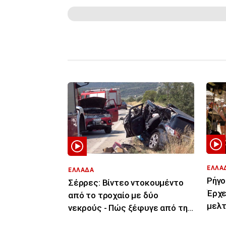
ΕΛΛΑ
ΕΛΛΑΔΑ
Ρήγο
Σέρρες: Βίντεο ντοκουμέντο
Έρχε
από το τροχαίο με δύο
μελτ
νεκρούς - Πώς ξέφυγε από την
περι
πορεία του το ΙΧ