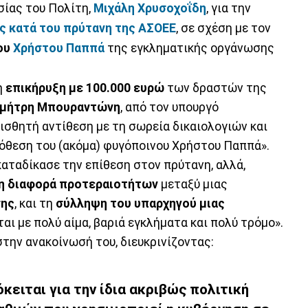
σίας του Πολίτη,
Μιχάλη Χρυσοχοΐδη
, για την
ς κατά του πρύτανη της ΑΣΟΕΕ
, σε σχέση με τον
ου
Χρήστου Παππά
της εγκληματικής οργάνωσης
η
επικήρυξη με 100.000 ευρώ
των δραστών της
μήτρη Μπουραντώνη
, από τον υπουργό
ισθητή αντίθεση με τη σωρεία δικαιολογιών και
όθεση του (ακόμα) φυγόποινου Χρήστου Παππά».
καταδίκασε την επίθεση στον πρύτανη, αλλά,
τη διαφορά προτεραιοτήτων
μεταξύ μιας
σης
, και τη
σύλληψη του υπαρχηγού μιας
αι με πολύ αίμα, βαριά εγκλήματα και πολύ τρόμο».
την ανακοίνωσή του, διευκρινίζοντας:
ειται για την ίδια ακριβώς πολιτική