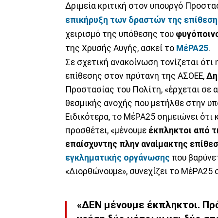
Δριμεία κριτική στον υπουργό Προστα
επικήρυξη των δραστών της επίθεση
χειρισμό της υπόθεσης του
φυγόποιν
της Χρυσής Αυγής, ασκεί το
ΜέΡΑ25
.
Σε σχετική ανακοίνωση τονίζεται ότι 
επίθεσης στον πρύτανη της ΑΣΟΕΕ,
Δη
Προστασίας του Πολίτη, «έρχεται σε α
θεσμικής ανοχής που μετήλθε στην υπ
Ειδικότερα, το ΜέΡΑ25 σημειώνει ότι 
προσθέτει, «μένουμε
έκπληκτοι από 
επαίσχυντης πλην αναίμακτης επίθε
εγκληματικής οργάνωσης
που βαρύνετ
«Διορθώνουμε», συνεχίζει το ΜέΡΑ25 σ
«ΔΕΝ μένουμε έκπληκτοι. Πρόκ