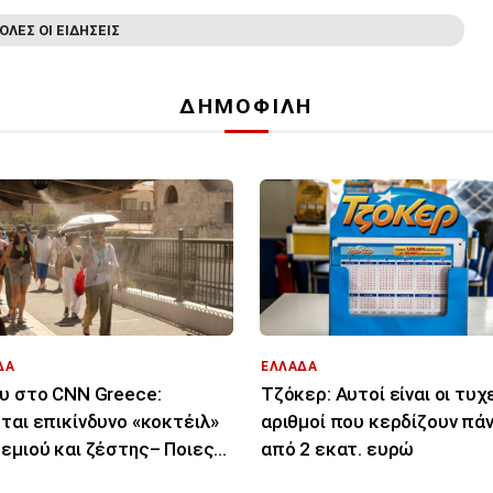
ΟΛΕΣ ΟΙ ΕΙΔΗΣΕΙΣ
ΔΗΜΟΦΙΛΗ
ΔΑ
ΕΛΛΑΔΑ
υ στο CNN Greece:
Τζόκερ: Αυτοί είναι οι τυχ
ται επικίνδυνο «κοκτέιλ»
αριθμοί που κερδίζουν πά
εμιού και ζέστης– Ποιες
από 2 εκατ. ευρώ
οχές θα επηρεάσει