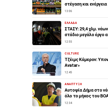
στέγαση και ενέργεια
13:06
ΕΛΛΑΔΑ
ΣΤΑΣΥ: 29,4 χλμ. νέω
στάδιο μεγάλο έργο 
12:55
CULTURE
Τζέιμς Κάμερον: Υπον
Avatar»
12:45
ΑΝΑΠΤΥΞΗ
Αυτοψία Δήμα στο νέ
όλο το μήκος του ΒΟ
12:34