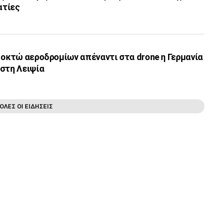
ατίες
 οκτώ αεροδρομίων απέναντι στα drone η Γερμανία
 στη Λειψία
ΟΛΕΣ ΟΙ ΕΙΔΗΣΕΙΣ