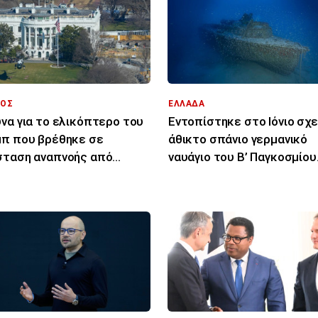
ΟΣ
ΕΛΛΑΔΑ
να για το ελικόπτερο του
Εντοπίστηκε στο Ιόνιο σχ
π που βρέθηκε σε
άθικτο σπάνιο γερμανικό
ταση αναπνοής από
ναυάγιο του Β’ Παγκοσμίου
ατικό αεροπλάνο
Πολέμου