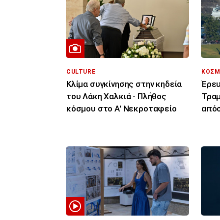
CULTURE
ΚΟΣΜ
Κλίμα συγκίνησης στην κηδεία
Έρευ
του Λάκη Χαλκιά - Πλήθος
Τραμ
κόσμου στο Α' Νεκροταφείο
απόσ
επιβ