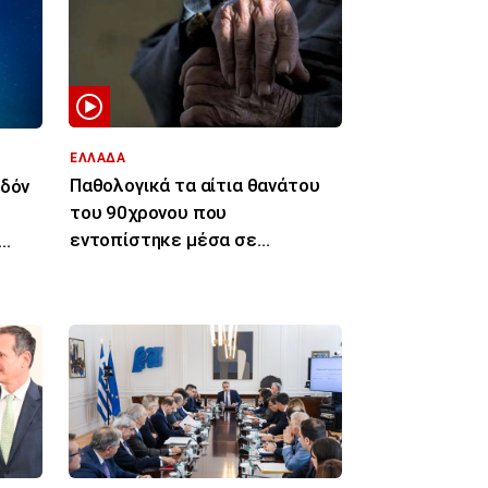
ΕΛΛΑΔΑ
Παθολογικά τα αίτια θανάτου
εδόν
του 90χρονου που
εντοπίστηκε μέσα σε
καταψύκτη