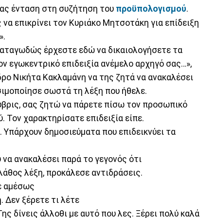
ας ένταση στη συζήτηση του
προϋπολογισμού
.
να επικρίνει τον Κυριάκο Μητσοτάκη για επίδειξη
».
παταγωδώς έρχεστε εδώ να δικαιολογήσετε τα
ον εγωκεντρικό επιδειξία ανέμελο αρχηγό σας…»,
εδρο Νικήτα Κακλαμάνη να της ζητά να ανακαλέσει
σιμοποίησε σωστά τη λέξη που ήθελε.
 ύβρις, σας ζητώ να πάρετε πίσω τον προσωπικό
 Τον χαρακτηρίσατε επιδειξία είπε.
 Υπάρχουν δημοσιεύματα που επιδεικνύει τα
 να ανακαλέσει παρά το γεγονός ότι
άθος λέξη, προκάλεσε αντιδράσεις.
ε αμέσως
 Δεν ξέρετε τι λέτε
ης δίνεις άλλοθι με αυτό που λες. Ξέρει πολύ καλά