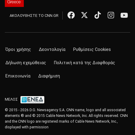
ΑΚΟΛΟΥΘΗΣΤΕ ΤΟ CNN.GR
Όροι χρήσης
Δεοντολογία
Ρυθμίσεις Cookies
Δήλωση εχεμύθειας
Πολιτική κατά της Διαφθοράς
Επικοινωνία
Διαφήμιση
ΜΕΛΟΣ
© 2015 - 2026 D.G. Newsagency S.A. CNN name, logo and all associated
elements ® and © 2015 Cable News Network, Inc. All rights reserved. CNN
and the CNN logo are registered marks of Cable News Network, Inc.,
displayed with permission