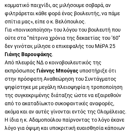
κομματικό παιχνίδι, ας μιλήσουμε σοβαρά, αν
φιλτράρεται κάθε φορά ένας βουλευτής, να πάμε
σπίτια μας», είπε ο κ. Βελόπουλος.
Για «ποινικοποίηση» του λόγου του βουλευτή που
ούτε στα "πέτρινα χρόνια της δεκαετίας του '60"
δεν γινόταν, μίλησε ο επικεφαλής του ΜέΡΑ 25
Γιάνης Βαρουφάκης
.
Από πλευράς ΝΔ ο κοινοβουλευτικός της
εκπρόσωπος
Γιάννης Μπούγας
υποστήριξε ότι
στην πρόσφατη Αναθεώρηση του Συντάγματος
ψηφίστηκε με μεγάλη πλειοψηφία η τροποποίηση
της συγκεκριμένης διάταξης ώστε να εξαιρεθούν
από το ακαταδίωκτο συκοφαντικές αναφορές,
ακόμα και αν αυτές γίνονται εντός της Ολομέλειας.
Η ίδια η κ. Αδαμοπούλου παίρνοντας το λόγο έκανε
λόγο για όψιμη και υποκριτική ευαισθησία κάποιων