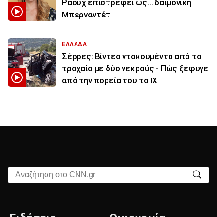
Ράουχ επιστρέφει ως… δαιμονική
Μπερναντέτ
ΕΛΛΑΔΑ
Σέρρες: Βίντεο ντοκουμέντο από το
τροχαίο με δύο νεκρούς - Πώς ξέφυγε
από την πορεία του το ΙΧ
Αναζήτηση στο CNN.gr