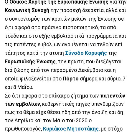
Ο
Οδικός Χάρτης της Ευρωπαϊκής Ένωσης
για την
Κοινωνική Συνοχή
την προσεχή δεκαετία, αλλά και
ο συντονισμός των κρατών μελών της Ένωσης σε
ό,τι αφορά στο πράσινο πιστοποιητικό, τα από
τούδε και στο εξής εμβολιαστικά προγράμματα και
τις πατέντες εμβολίων αναμένεται να τεθούν επί
τάπητος κατά την άτυπη
Σύνοδο Κορυφής
της
Ευρωπαϊκής Ένωσης
, την πρώτη, που διεξάγεται
διά ζώσης από τον περασμένο Δεκέμβριο και η
οποία φιλοξενείται στο
Πόρτο
σήμερα και αύριο, 7
και 8 Μαΐου.
Σε ό,τι αφορά στο επίκαιρο ζήτημα των
πατεντών
των εμβολίων
, κυβερνητικές πηγές υπενθυμίζουν
πως το θέμα είχε θέσει ήδη από την άνοιξη και δη
τον Απρίλιο και τον Μάιο του 2020 ο
πρωθυπουργός,
Κυριάκος Μητσοτάκης
, με στόχο