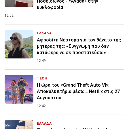
Ποσειδώνος - «Ανάσα» στην
κυκλοφορία
12:52
ΕΛΛΑΔΑ
Αφροδίτη Νέστορα για τον θάνατο της
μητέρας της: «Συγγνώμη που δεν
κατάφερα να σε προστατεύσω»
12:49
TECH
Η ώρα του «Grand Theft Auto VI»:
Αποκαλυπτήρια μέσω… Netflix στις 27
Αυγούστου
12:42
ΕΛΛΑΔΑ