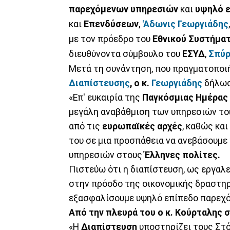
παρεχόμενων υπηρεσιών
και
υψηλό 
και
Επενδύσεων
,
'Αδωνις Γεωργιάδης
με τον πρόεδρο του
Εθνικού Συστήματ
διευθύνοντα σύμβουλο του
ΕΣΥΔ
,
Σπύρ
Μετά τη συνάντηση, που πραγματοποιή
Διαπίστευσης
, ο κ.
Γεωργιάδης
δήλωσ
«Επ' ευκαιρία της
Παγκόσμιας Ημέρας
μεγάλη αναβάθμιση των υπηρεσιών το
από τις
ευρωπαϊκές αρχές
, καθώς κα
του σε μια προσπάθεια να ανεβάσουμ
υπηρεσιών στους
Έλληνες πολίτες.
Πιστεύω ότι η διαπίστευση, ως εργαλεί
στην πρόοδο της οικονομικής δραστηρι
εξασφαλίσουμε υψηλό επίπεδο παρεχό
Από την πλευρά του ο κ. Κούρταλης 
«Η
Διαπίστευση
υποστηρίζει τους Στ