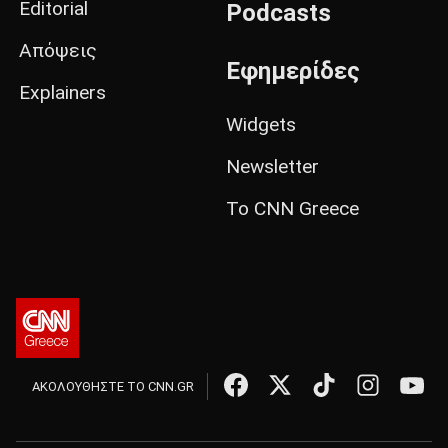
Editorial
Podcasts
Απόψεις
Εφημερίδες
Explainers
Widgets
Newsletter
Το CNN Greece
ΑΚΟΛΟΥΘΗΣΤΕ ΤΟ CNN.GR