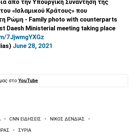
α από την Υπουργική Συνάντηση της
του «Ισλαμικού Κράτους» που
 Ρώμη - Family photo with counterparts
t Daesh Ministerial meeting taking place
com/7JjwmgYXGz
dias)
June 28, 2021
 μας στο
YouTube
·
·
·
Α
CNN ΕΙΔΗΣΕΙΣ
ΝΙΚΟΣ ΔΕΝΔΙΑΣ
·
ΗΡΑΣ
ΣΥΡΙΑ