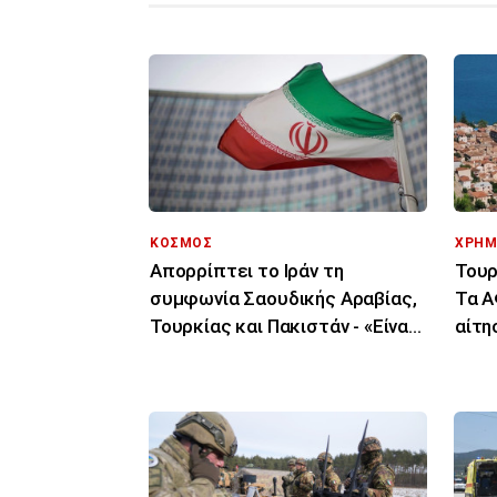
ΚΟΣΜΟΣ
ΧΡΗΜ
Απορρίπτει το Ιράν τη
Τουρ
συμφωνία Σαουδικής Αραβίας,
Τα Α
Τουρκίας και Πακιστάν - «Είναι
αίτη
μόνο στα χαρτιά»
δικα