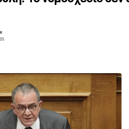
e
:05