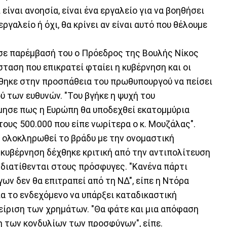
είναι ανοησία, είναι ένα εργαλείο για να βοηθήσει
ργαλείο ή όχι, θα κρίνει αν είναι αυτό που θέλουμε
 σε παρέμβασή του ο Πρόεδρος της Βουλής Νίκος
σταση που επικρατεί φταίει η κυβέρνηση και οι
θηκε στην προσπάθεια του πρωθυπουργού να πείσει
ύ των ευθυνών. "Του βγήκε η ψυχή του
ίμησε πως η Ευρώπη θα υποδεχθεί εκατομμύρια
ους 500.000 που είπε νωρίτερα ο κ. Μουζάλας".
 ολοκληρωθεί το βράδυ με την ονομαστική
 κυβέρνηση δέχθηκε κριτική από την αντιπολίτευση
 διατίθενται στους πρόσφυγες. "Κανένα πάρτι
ν δεν θα επιτραπεί από τη ΝΔ", είπε η Ντόρα
ια το ενδεχόμενο να υπάρξει καταδικαστική
είριση των χρημάτων. "Θα φάτε και μια απόφαση
ση των κονδυλίων των προσφύγων", είπε.