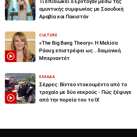
Τι επιδιώκει ο Ερντογάν μέσω της
αμυντικής συμφωνίας με Σαουδική
Αραβία και Πακιστάν
CULTURE
«The Big Bang Theory»: Η Μελίσα
Ράουχ επιστρέφει ως… δαιμονική
Μπερναντέτ
ΕΛΛΑΔΑ
Σέρρες: Βίντεο ντοκουμέντο από το
τροχαίο με δύο νεκρούς - Πώς ξέφυγε
από την πορεία του το ΙΧ