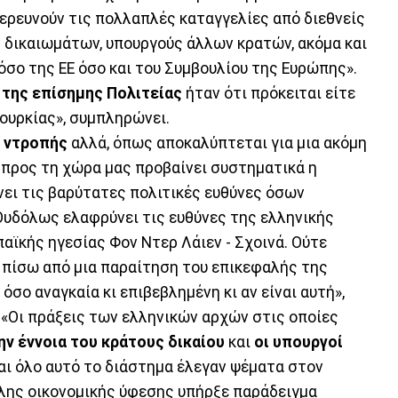
ιερευνούν τις πολλαπλές καταγγελίες από διεθνείς
 δικαιωμάτων, υπουργούς άλλων κρατών, ακόμα και
όσο της ΕΕ όσο και του Συμβουλίου της Ευρώπης».
της επίσημης Πολιτείας
ήταν ότι πρόκειται είτε
Τουρκίας», συμπληρώνει.
 ντροπής
αλλά, όπως αποκαλύπτεται για μια ακόμη
προς τη χώρα μας προβαίνει συστηματικά η
νει τις βαρύτατες πολιτικές ευθύνες όσων
 Ουδόλως ελαφρύνει τις ευθύνες της ελληνικής
αϊκής ηγεσίας Φον Ντερ Λάιεν - Σχοινά. Ούτε
ς πίσω από μια παραίτηση του επικεφαλής της
 όσο αναγκαία κι επιβεβλημένη κι αν είναι αυτή»,
 «Οι πράξεις των ελληνικών αρχών στις οποίες
ν έννοια του κράτους δικαίου
και
οι υπουργοί
αι όλο αυτό το διάστημα έλεγαν ψέματα στον
άλης οικονομικής ύφεσης υπήρξε παράδειγμα