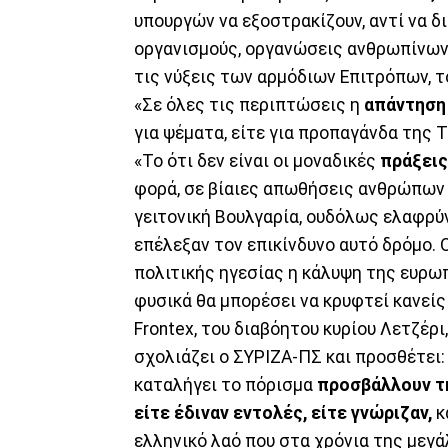
υπουργών να εξοστρακίζουν, αντί να δ
οργανισμούς, οργανώσεις ανθρωπίνων
τις νύξεις των αρμόδιων Επιτρόπων, τ
«Σε όλες τις περιπτώσεις η
απάντηση 
για ψέματα, είτε για προπαγάνδα της 
«Το ότι δεν είναι οι μοναδικές
πράξεις
φορά, σε βίαιες απωθήσεις ανθρώπων 
γειτονική Βουλγαρία, ουδόλως ελαφρύ
επέλεξαν τον επικίνδυνο αυτό δρόμο.
πολιτικής ηγεσίας η κάλυψη της ευρωπ
φυσικά θα μπορέσει να κρυφτεί κανεί
Frontex, του διαβόητου κυρίου Λετζέρι,
σχολιάζει ο ΣΥΡΙΖΑ-ΠΣ και προσθέτει:
καταλήγει το πόρισμα
προσβάλλουν τη
είτε έδιναν εντολές, είτε γνώριζαν,
κ
ελληνικό λαό που στα χρόνια της μεγ