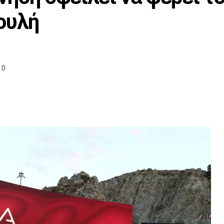
ουλή
10