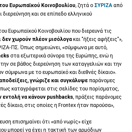
 του Ευρωπαϊκού Κοινοβουλίου
, ζητά ο
ΣΥΡΙΖΑ
από
ι διερεύνηση και σε επίπεδο ελληνικού
του Ευρωπαϊκού Κοινοβουλίου που διερευνά τις
ι
δεν χωρούν πλέον μισόλογα
και "ήξεις αφήξεις"»,
ΡΙΖΑ-ΠΣ. Όπως σημειώνει, «σύμφωνα με αυτό,
acks
στα εξωτερικά σύνορα της Ευρώπης, ενώ η
 την σε βάθος διερεύνηση των καταγγελιών και την
 σύμφωνα με το ευρωπαϊκό και διεθνές δίκαιο».
 αποδείξεις, γνώριζε και συγκάλυψε
παράνομες
πως καταγράφεται στις σελίδες του πορίσματος,
ην εντολή να κάνουν pushbacks
, πράξεις παράνομες
ς δίκαιο, στις οποίες η Frontex ήταν παρούσα»,
ευση επισημαίνει ότι «από νωρίς» είχε
ου μπορεί να έχει η τακτική των αρμόδιων